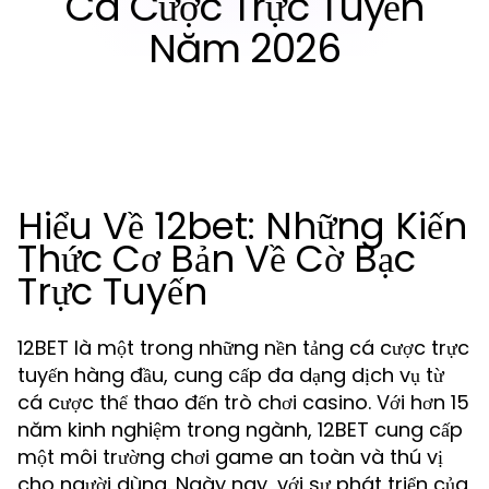
Cá Cược Trực Tuyến
Năm 2026
Hiểu Về 12bet: Những Kiến
Thức Cơ Bản Về Cờ Bạc
Trực Tuyến
12BET là một trong những nền tảng cá cược trực
tuyến hàng đầu, cung cấp đa dạng dịch vụ từ
cá cược thể thao đến trò chơi casino. Với hơn 15
năm kinh nghiệm trong ngành, 12BET cung cấp
một môi trường chơi game an toàn và thú vị
cho người dùng. Ngày nay, với sự phát triển của