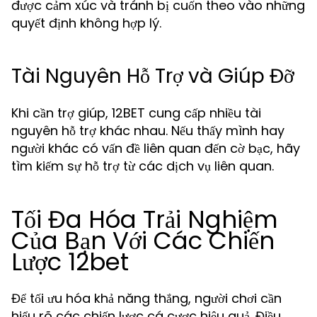
được cảm xúc và tránh bị cuốn theo vào những
quyết định không hợp lý.
Tài Nguyên Hỗ Trợ và Giúp Đỡ
Khi cần trợ giúp, 12BET cung cấp nhiều tài
nguyên hỗ trợ khác nhau. Nếu thấy mình hay
người khác có vấn đề liên quan đến cờ bạc, hãy
tìm kiếm sự hỗ trợ từ các dịch vụ liên quan.
Tối Đa Hóa Trải Nghiệm
Của Bạn Với Các Chiến
Lược 12bet
Để tối ưu hóa khả năng thắng, người chơi cần
hiểu rõ các chiến lược cá cược hiệu quả. Điều