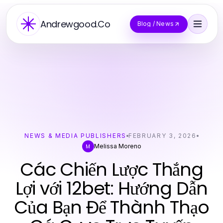
Andrewgood.Co
Blog / News
NEWS & MEDIA PUBLISHERS
FEBRUARY 3, 2026
Melissa Moreno
M
Các Chiến Lược Thắng
Lợi với 12bet: Hướng Dẫn
Của Bạn Để Thành Thạo