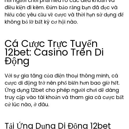
hỏi người chơi phải hiểu rõ các điều khoản và
điều kiện đi kèm. Đảm bảo rằng bạn đã đọc và
hiểu các yêu cầu về cược và thời hạn sử dụng để
không bỏ lỡ bất kỳ cơ hội nào.
Cá Cược Trực Tuyến
12bet: Casino Trên Di
Động
Với sự gia tăng của điện thoại thông minh, cá
cược di động trở nên phổ biến hơn bao giờ hết.
Ứng dụng 12bet cho phép người chơi dễ dàng
truy cập vào tài khoản và tham gia cá cược bất
cứ lúc nào, ở đâu.
Tải Ứng Dụng Di Động 12bet