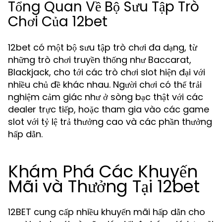
Tổng Quan Về Bộ Sưu Tập Trò
Chơi Của 12bet
12bet có một bộ sưu tập trò chơi đa dạng, từ
những trò chơi truyền thống như Baccarat,
Blackjack, cho tới các trò chơi slot hiện đại với
nhiều chủ đề khác nhau. Người chơi có thể trải
nghiệm cảm giác như ở sòng bạc thật với các
dealer trực tiếp, hoặc tham gia vào các game
slot với tỷ lệ trả thưởng cao và các phần thưởng
hấp dẫn.
Khám Phá Các Khuyến
Mãi và Thưởng Tại 12bet
12BET cung cấp nhiều khuyến mãi hấp dẫn cho