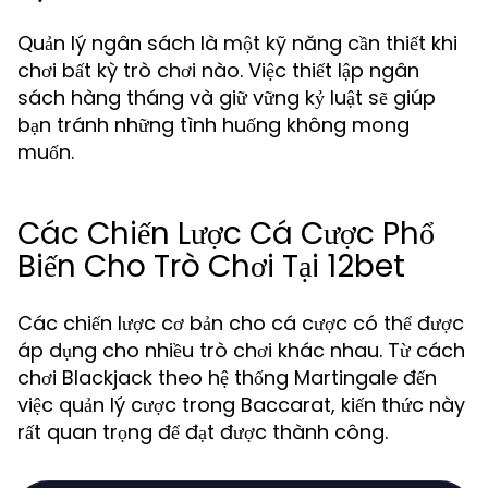
Quản lý ngân sách là một kỹ năng cần thiết khi
chơi bất kỳ trò chơi nào. Việc thiết lập ngân
sách hàng tháng và giữ vững kỷ luật sẽ giúp
bạn tránh những tình huống không mong
muốn.
Các Chiến Lược Cá Cược Phổ
Biến Cho Trò Chơi Tại 12bet
Các chiến lược cơ bản cho cá cược có thể được
áp dụng cho nhiều trò chơi khác nhau. Từ cách
chơi Blackjack theo hệ thống Martingale đến
việc quản lý cược trong Baccarat, kiến thức này
rất quan trọng để đạt được thành công.